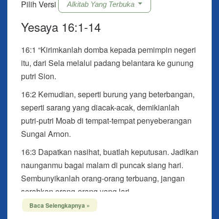
Pilih Versi
Alkitab Yang Terbuka
Yesaya 16:1-14
16:1 “Kirimkanlah domba kepada pemimpin negeri
itu, dari Sela melalui padang belantara ke gunung
putri Sion.
16:2 Kemudian, seperti burung yang beterbangan,
seperti sarang yang diacak-acak, demikianlah
putri-putri Moab di tempat-tempat penyeberangan
Sungai Arnon.
16:3 Dapatkan nasihat, buatlah keputusan. Jadikan
naunganmu bagai malam di puncak siang hari.
Sembunyikanlah orang-orang terbuang, jangan
serahkan orang-orang yang lari.
Baca Selengkapnya »
16:4 Biarkan orang-orang buangan dari Moab