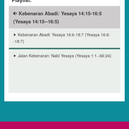
kerja orang upahan, kemuliaan Moab akan terhina
bersama seluruh penduduknya yang banyak.
Kebenaran Abadi: Yesaya 14:15-16:5
Penduduknya yang tersisa akan sangat sedikit dan
(Yesaya 14:15--16:5)
tidak berdaya.”
Kebenaran Abadi: Yesaya 16:6-18:7 (Yesaya 16:6-
-18:7)
Jalan Kebenaran: Nabi Yesaya (Yesaya 1:1--66:24)