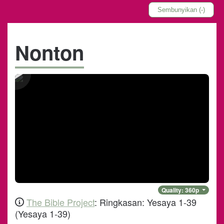
Sembunyikan (-)
Nonton
Quality:
360
p
The Bible Project
:
Ringkasan: Yesaya 1-39
(
Yesaya 1-39
)