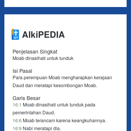
tinggal di antaramu. Jadilah tempat perlindungan
bagi mereka dari para perusak. Sebab, para
pemeras sudah tiba pada penghabisan, kekerasan
telah berakhir. Para penindas telah dilenyapkan
AlkiPEDIA
dari negeri itu.
16:5 Kemudian, takhta akan didirikan dalam kasih
Penjelasan Singkat
yang teguh, dan di atasnya akan duduk dalam
Moab dinasihati untuk tunduk
kesetiaan di kemah Daud, yang menghakimi dan
menegakkan keadilan dan cepat melakukan
Isi Pasal
kebenaran.
Para perempuan Moab mengharapkan kerajaan
Daud dan meratapi kesombongan Moab.
16:6 Kami telah mendengar kesombongan Moab,
betapa sombongnya dia, keangkuhannya,
Garis Besar
kecongkakannya, dan kegeramannya. Bualannya
16:1
Moab dinasihati untuk tunduk pada
itu tidak benar.
pemerintahan Daud.
16:6
Moab terancam karena keangkuhannya.
16:7 Karena itu, bangsa Moab akan meratap,
16:9
Nabi meratapi dia.
setiap orang akan meratap. Karena kue kismis Kir-