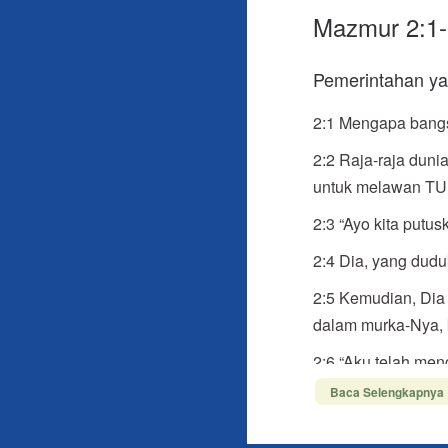
Mazmur 2:1-
Pemerintahan y
2:1
Mengapa bangsa
2:2 Raja-raja dun
untuk melawan TUH
2:3 “Ayo kita putu
2:4 Dia, yang dudu
2:5 Kemudian, Dia
dalam murka-Nya, 
2:6 “Aku telah men
Baca Selengkapnya 
2:7 Aku hendak me
Ku. Hari ini, Aku