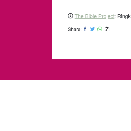
The Bible Project
:
Ring
Share: