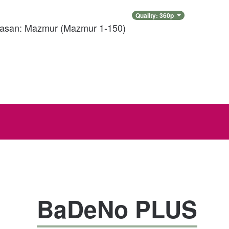
Quality:
360
p
kasan: Mazmur
(
Mazmur 1-150
)
BaDeNo PLUS