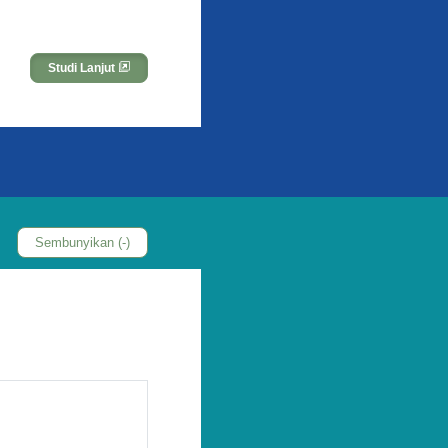
Studi Lanjut
 di hari dimana
h dia yang
an mereka yang
Sembunyikan (-)
 orang berdosa,
. 11:29
.