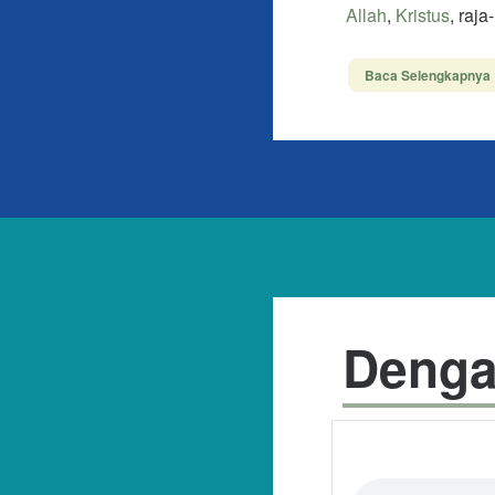
Allah
,
Kristus
, raja
Nama dan Temp
Baca Selengkapnya 
Sion
,
TUHAN
Kesimpulan
Raja-raja di bumi 
Dia datang mereka
menyerahkan hidu
terus memusuhi Di
Fakta
ay.
12
. Kuk Kristu
Denga
yang diselamatkan