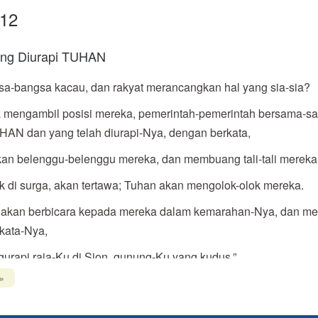
12
ang Diurapi TUHAN
-bangsa kacau, dan rakyat merancangkan hal yang sia-sia?
ia mengambil posisi mereka, pemerintah-pemerintah bersama-s
AN dan yang telah diurapi-Nya, dengan berkata,
skan belenggu-belenggu mereka, dan membuang tali-tali mereka d
k di surga, akan tertawa; Tuhan akan mengolok-olok mereka.
 akan berbicara kepada mereka dalam kemarahan-Nya, dan m
kata-Nya,
gurapi raja-Ku di Sion, gunung-Ku yang kudus.”
»
mberitahukan ketetapan TUHAN: Dia berkata kepadaku, “Engk
 telah memperanakkan Engkau.