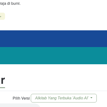
-raja di bumi.
at
»
selalu bersatu melawan Allah dan Raja-Nya yang diurapi, namun
 yang tidak membungkuk akan dipatahkan. Sangat bijaksanala
pnya kepada Yesus sekarang dan adalah mengerikan kebodoh
a.
s tidak tertahankan bagi leher yang tanpa anugerah namun bagi
r
 dengan darah-Nya yang berharga, kuk itu enak dan ringan.
Mat
Pilih Versi
Alkitab Yang Terbuka 'Audio AI'