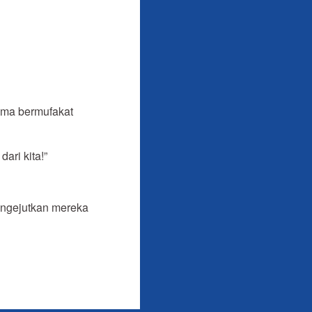
ama bermufakat
ari kita!”
engejutkan mereka
au adalah Anak-