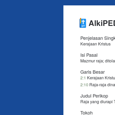
2:8 Mintalah kepa
dan ujung-ujung b
AlkiPE
2:9 Engkau akan 
seperti bejana tuka
2:10 Sekarang, hai 
Penjelasan Sing
Kerajaan Kristus
2:11 Layani TUHAN
Isi Pasal
2:12 Ciumlah Anak
Mazmur raja; dito
Nya cepat menyala
Garis Besar
2:1
Kerajaan Kristu
2:10
Raja-raja dina
Judul Perikop
Raja yang diurapi
Tokoh