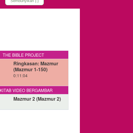
Sembunyikan (-)
THE BIBLE PROJECT
Ringkasan: Mazmur
(Mazmur 1-150)
0:11:04
KITAB VIDEO BERGAMBAR
Mazmur 2 (Mazmur 2)