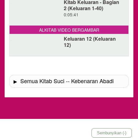
pada ambang pintu dan pada dua tiangnya,
Kitab Keluaran - Bagian
2 (Keluaran 1-40)
TUHAN akan melewatkan pintu itu dan tidak akan
0:05:41
mengizinkan si pembinasa masuk ke dalam
rumahmu untuk memukulmu.
ALKITAB VIDEO BERGAMBAR
12:24 Kamu harus memelihara hal ini sebagai
Keluaran 12 (Keluaran
12)
ketetapan bagimu dan anak-anakmu untuk
selamanya.
12:25 Saat kamu memasuki negeri yang akan
diberikan TUHAN kepadamu, seperti yang telah
Semua Kitab Suci -- Kebenaran Abadi
dijanjikan-Nya, kamu harus tetap memelihara
ibadah ini.
12:26 Apabila anak-anakmu bertanya kepadamu,
‘Apa arti ibadah ini bagimu?’
12:27 kamu harus menjawab, ‘Ini adalah kurban
Paskah bagi TUHAN yang melewatkan rumah
Sembunyikan (-)