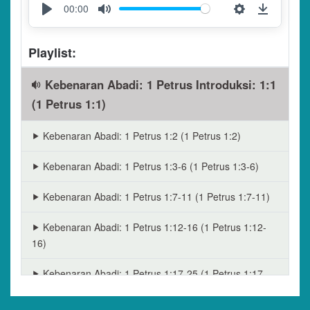
waspadalah, letakkanlah pengharapanmu
00:00
sepenuhnya pada anugerah yang akan diberikan
Play
Mute
Settings
Downloa
kepadamu saat Kristus Yesus dinyatakan.
Playlist:
1:14 Sebagai anak-anak yang taat, janganlah
tunduk kepada nafsu jahatmu seperti ketika kamu
Kebenaran Abadi: 1 Petrus Introduksi: 1:1
masih hidup dalam kebodohanmu,
(1 Petrus 1:1)
1:15 tetapi kuduslah dalam segala tingkah lakumu,
Kebenaran Abadi: 1 Petrus 1:2 (1 Petrus 1:2)
seperti Allah yang memanggilmu adalah kudus.
Kebenaran Abadi: 1 Petrus 1:3-6 (1 Petrus 1:3-6)
1:16 Sebab, ada tertulis, “Kuduslah kamu karena
Aku kudus.”
Kebenaran Abadi: 1 Petrus 1:7-11 (1 Petrus 1:7-11)
1:17 Dan, jika kamu memanggil-Nya sebagai
Kebenaran Abadi: 1 Petrus 1:12-16 (1 Petrus 1:12-
Bapa, yaitu Dia yang menghakimi setiap orang
16)
sesuai perbuatan mereka tanpa membeda-
bedakan, hiduplah dalam rasa takut selama kamu
Kebenaran Abadi: 1 Petrus 1:17-25 (1 Petrus 1:17-
masih tinggal sebagai orang asing,
25)