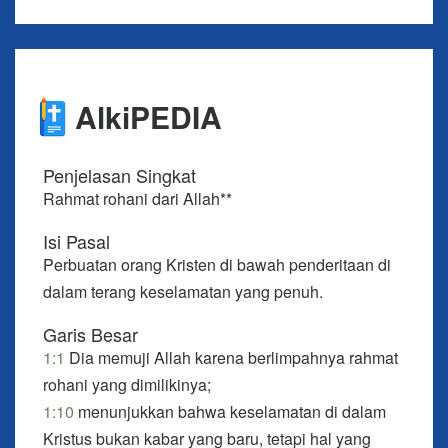
1:3
Terpujilah Allah dan Bapa dari Tuhan kita,
Kristus Yesus, yang sesuai dengan anugerah-Nya
yang sangat besar, telah melahirkan kita kembali
dalam pengharapan yang hidup melalui
AlkiPEDIA
kebangkitan Kristus Yesus dari antara orang mati,
1:4 dan untuk mewarisi milik pusaka yang tidak
Penjelasan Singkat
dapat binasa, tidak dapat rusak, dan tidak dapat
Rahmat rohani dari Allah**
layu, yang tersimpan di surga untuk kamu,
Isi Pasal
1:5 yaitu kamu yang dilindungi oleh kuasa Allah
Perbuatan orang Kristen di bawah penderitaan di
melalui iman keselamatan yang siap dinyatakan
dalam terang keselamatan yang penuh.
pada akhir zaman.
Garis Besar
1:6 Dalam hal inilah, kamu sangat bersukacita,
1:1
Dia memuji Allah karena berlimpahnya rahmat
sekalipun untuk sementara waktu kamu harus
rohani yang dimilikinya;
berduka karena berbagai macam pencobaan
1:10
menunjukkan bahwa keselamatan di dalam
Kristus bukan kabar yang baru, tetapi hal yang
1:7 sehingga imanmu yang lebih berharga