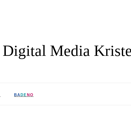
 Digital Media Krist
R
BA
DE
NO