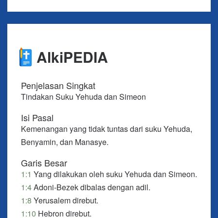
bersamamu ke dalam bagian yang diundikan
kepadamu.” Lalu, Simeon pun maju bersama dia.
1:4 Suku Yehuda maju, lalu TUHAN menyerahkan
AlkiPEDIA
orang Kanaan dan orang Feris ke dalam tangan
mereka. Mereka mengalahkan sepuluh ribu orang
di Bezek.
Penjelasan Singkat
Tindakan Suku Yehuda dan Simeon
1:5 Mereka menjumpai Adoni-Bezek di Bezek dan
berperang melawan dia, lalu mengalahkan orang
Isi Pasal
Kanaan dan orang Feris.
Kemenangan yang tidak tuntas dari suku Yehuda,
Benyamin, dan Manasye.
1:6 Akan tetapi, Adoni-Bezek melarikan diri, lalu
mereka mengejarnya serta menangkap dan
Garis Besar
memotong ibu jari tangan dan kakinya.
1:1
Yang dilakukan oleh suku Yehuda dan Simeon.
1:7 Adoni-Bezek berkata, “Ada tujuh puluh raja
1:4
Adoni-Bezek dibalas dengan adil.
yang ibu jari tangan dan kakinya terpotong
1:8
Yerusalem direbut.
memungut remah-remah di bawah mejaku. Seperti
1:10
Hebron direbut.