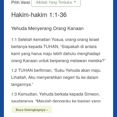
Pilih Versi
Alkitab Yang Terbuka
Hakim-hakim 1:1-36
Yehuda Menyerang Orang Kanaan
1:1
Setelah kematian Yosua, orang-orang Israel
bertanya kepada TUHAN, “Siapakah di antara
kami yang harus maju lebih dahulu menghadapi
orang Kanaan untuk berperang melawan mereka?”
1:2 TUHAN berfirman, “Suku Yehuda akan maju.
Lihatlah, Aku menyerahkan negeri itu ke dalam
tangannya.”
1:3 Kemudian, Yehuda berkata kepada Simeon,
saudaranya, “Majulah denganku ke bagian yang
diundikan kepadaku dan kita berperang melawan
Baca Selengkapnya »
orang Kanaan. Dan, aku pun akan maju