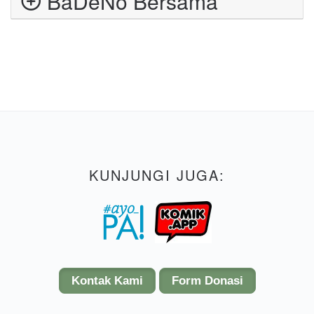
BaDeNo Bersama
antara orang Kanaan, penduduk negeri itu, tetapi
penduduk Bet-Semes dan Bet-Anat menjadi
pekerja rodi bagi mereka.
1:34 Akan tetapi, orang-orang Amori mendesak
keturunan Dan ke pegunungan, bahkan tidak
membiarkan mereka turun ke lembah.
1:35 Orang Amori berkeras untuk tinggal di
Pegunungan Har-Heres, di Ayalon, dan di Saalbim.
KUNJUNGI JUGA:
Namun, mereka mendapat tekanan berat di bawah
kekuasaan keturunan Yusuf, sebab mereka
menjadi pekerja rodi
1:36 Wilayah orang Amori itu berada di Pendakian
Akrabim, dari Sela, terus ke atas.
Kontak Kami
Form Donasi