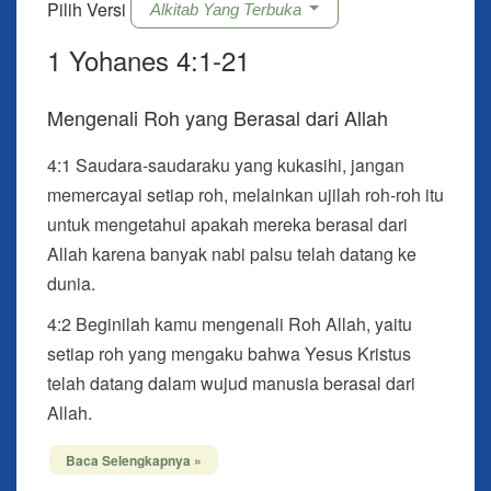
Pilih Versi
Alkitab Yang Terbuka
1 Yohanes 4:1-21
Mengenali Roh yang Berasal dari Allah
4:1
Saudara-saudaraku yang kukasihi, jangan
memercayai setiap roh, melainkan ujilah roh-roh itu
untuk mengetahui apakah mereka berasal dari
Allah karena banyak nabi palsu telah datang ke
dunia.
4:2 Beginilah kamu mengenali Roh Allah, yaitu
setiap roh yang mengaku bahwa Yesus Kristus
telah datang dalam wujud manusia berasal dari
Allah.
4:3 Setiap roh yang tidak mengakui Yesus, tidak
Baca Selengkapnya »
berasal dari Allah. Itu adalah roh anti-Kristus, yang