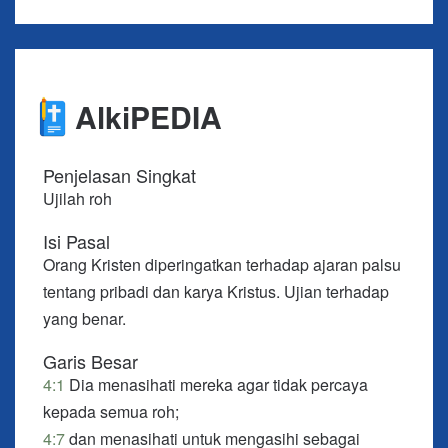
kamu dengar akan datang dan sekarang sudah
ada di dunia ini.
4:4 Anak-anakku, kamu berasal dari Allah dan
AlkiPEDIA
sudah mengalahkan nabi-nabi palsu itu karena Dia
yang ada di dalam dirimu lebih besar daripada dia
yang ada di dunia.
Penjelasan Singkat
Ujilah roh
4:5 Nabi-nabi palsu itu berasal dari dunia. Karena
itu, mereka berbicara dari dunia dan dunia
Isi Pasal
mendengarkan mereka.
Orang Kristen diperingatkan terhadap ajaran palsu
tentang pribadi dan karya Kristus. Ujian terhadap
4:6 Kita berasal dari Allah. Orang yang mengenal
yang benar.
Allah mendengarkan kita, tetapi orang yang tidak
berasal dari Allah tidak mendengarkan kita.
Garis Besar
Dengan ini, kita mengetahui Roh kebenaran dan
4:1
Dia menasihati mereka agar tidak percaya
roh penyesat.
kepada semua roh;
4:7
dan menasihati untuk mengasihi sebagai