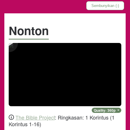
semuanya adalah milikmu.
Sembunyikan (-)
3:23 Dan, kamu adalah milik Kristus, dan Kristus
adalah milik Allah.
Nonton
Quality:
360
p
The Bible Project
:
Ringkasan: 1 Korintus
(
1
Korintus 1-16
)