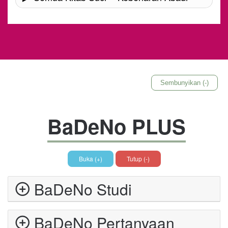
Sembunyikan (-)
BaDeNo PLUS
Buka (+)
Tutup (-)
BaDeNo Studi
BaDeNo Pertanyaan