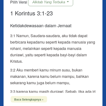
Pilih Versi
Alkitab Yang Terbuka
1 Korintus 3:1-23
Ketidakdewasaan dalam Jemaat
3:1
Namun, Saudara-saudara, aku tidak dapat
berbicara kepadamu seperti kepada manusia yang
rohani, melainkan seperti kepada manusia
duniawi, yaitu seperti kepada bayi-bayi dalam
Kristus.
3:2 Aku memberi kamu minum susu, bukan
makanan, karena kamu belum mampu, bahkan
sekarang kamu juga belum mampu,
3:3 karena kamu masih duniawi. Sebab, jika ada iri
hati dan perselisihan di antara kamu, bukankah
Baca Selengkapnya »
kamu masih duniawi dan hidup secara manusia?