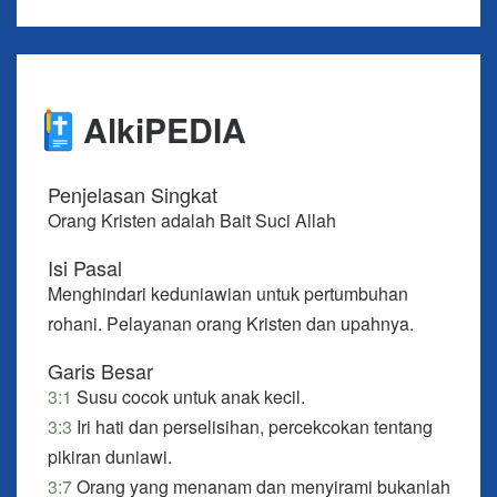
3:4 Sebab, ketika seseorang berkata, “Aku di pihak
Paulus,” dan yang lain, “Aku di pihak Apolos,”
bukankah itu berarti kamu adalah manusia?
AlkiPEDIA
3:5 Lalu, siapakah Apolos itu? Dan, siapakah
Paulus itu? Hamba-hamba yang olehnya kamu
Penjelasan Singkat
menjadi percaya seperti yang Tuhan karuniakan
Orang Kristen adalah Bait Suci Allah
kepada masing-masing.
3:6 Aku menanam, Apolos menyiram, tetapi Allah
Isi Pasal
Menghindari keduniawian untuk pertumbuhan
yang menumbuhkan.
rohani. Pelayanan orang Kristen dan upahnya.
3:7 Jadi, bukan yang menanam, bukan juga yang
menyiram, melainkan Allah yang menumbuhkan.
Garis Besar
3:1
Susu cocok untuk anak kecil.
3:8 Orang yang menanam dan yang menyiram
3:3
Iri hati dan perselisihan, percekcokan tentang
adalah satu, dan masing-masing akan menerima
pikiran duniawi.
upahnya sendiri sesuai dengan usahanya sendiri.
3:7
Orang yang menanam dan menyirami bukanlah