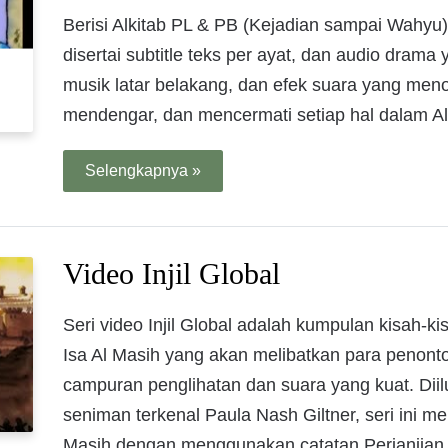
Berisi Alkitab PL & PB (Kejadian sampai Wahyu
disertai subtitle teks per ayat, dan audio dram
musik latar belakang, dan efek suara yang men
mendengar, dan mencermati setiap hal dalam Al
Selengkapnya »
Video Injil Global
Seri video Injil Global adalah kumpulan kisah-
Isa Al Masih yang akan melibatkan para penont
campuran penglihatan dan suara yang kuat. Diil
seniman terkenal Paula Nash Giltner, seri ini me
Masih dengan menggunakan catatan Perjanjian