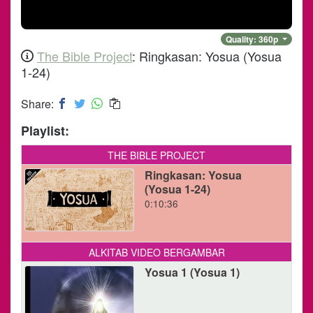
Quality:
360
p
The Bible Project
:
Ringkasan: Yosua
(
Yosua
1-24
)
Share:
Playlist:
THE BIBLE PROJECT
Ringkasan: Yosua
(Yosua 1-24)
0:10:36
ALKITAB VIDEO BERGAMBAR
Yosua 1 (Yosua 1)