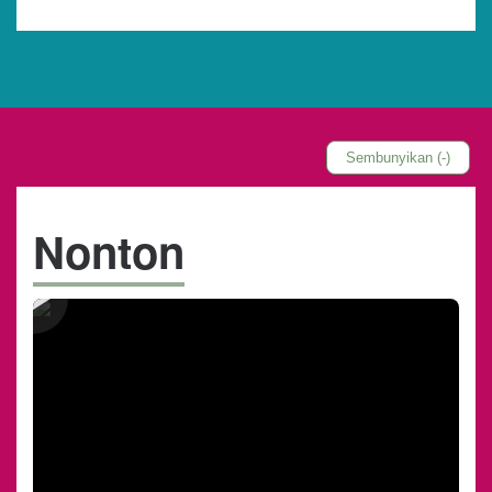
telah Musa, hamba TUHAN, berikan kepadamu di
seberang timur Sungai Yordan ini, ke arah terbitnya
matahari.”
1:16 Mereka menjawab Yosua, “Segala sesuatu
yang engkau perintahkan kepada kami akan kami
Sembunyikan (-)
lakukan, dan ke mana pun engkau mengutus kami,
kami akan pergi.
Nonton
1:17 Sebagaimana kami menaati Musa dalam
segala hal, demikian juga kami akan taat
kepadamu. Hanya, kiranya TUHAN, Allahmu,
menyertai engkau seperti Ia menyertai Musa.
1:18 Siapa pun yang memberontak terhadap
perintahmu dan tidak menaati perkataanmu, sesuai
dengan yang kau perintahkan kepadanya, ia harus
dihukum mati. Hanya, jadilah kuat dan berani!”