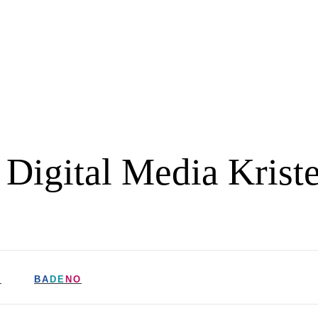
 Digital Media Krist
R
BA
DE
NO