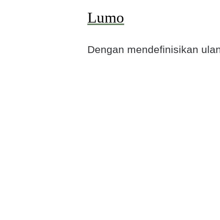
Lumo
Dengan mendefinisikan ulan
merupakan terjemahan visual
dikembangkan untuk memba
Baik yang dibawa Yesus ke 
Selengkapnya »