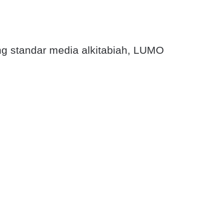
g standar media alkitabiah, LUMO
 terhadap keempat kitab Injil, yang
ntu orang-orang untuk memahami Kabar
dunia.