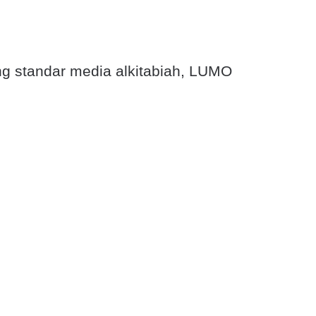
g standar media alkitabiah, LUMO
 terhadap keempat kitab Injil, yang
ntu orang-orang untuk memahami Kabar
dunia.