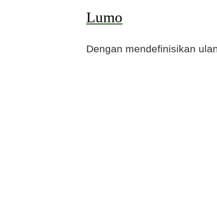
Lumo
Dengan mendefinisikan ulan
merupakan terjemahan visual
dikembangkan untuk memba
Baik yang dibawa Yesus ke 
Selengkapnya »