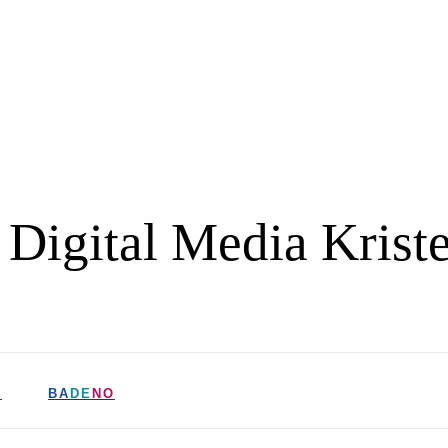
 Digital Media Krist
R
BA
DE
NO